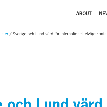
ABOUT
NE
heter
Sverige och Lund värd för internationell elvägskonf
e och Lund värd 