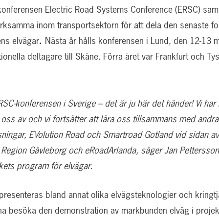
skonferensen Electric Road Systems Conference (ERSC) samm
erksamma inom transportsektorn för att dela den senaste f
ens elvägar
.
Nästa år hålls konferensen i Lund, den 12-13 ma
ionella deltagare till Skåne. Förra året var Frankfurt och Ty
ERSC-konferensen i Sverige – det är ju här det händer! Vi ha
oss av och vi fortsätter att lära oss tillsammans med andra
ningar, EVolution Road och Smartroad Gotland vid sidan av 
 Region Gävleborg och eRoadArlanda, säger Jan Pettersson
kets program för elvägar.
esenteras bland annat olika elvägsteknologier och kringtjä
na besöka den demonstration av markbunden elväg i projek