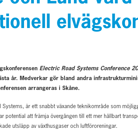
tionell elvägsko
vägskonferensen
Electric Road Systems Conference 2
ästa år. Medverkar gör bland andra infrastrukturmini
onferensen arrangeras i Skåne.
oad Systems, är ett snabbt växande teknikområde som möjligg
har potential att främja övergången till ett mer hållbart tra
skade utsläpp av växthusgaser och luftföroreningar.