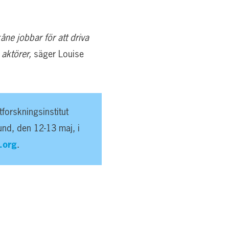
ne jobbar för att driva
 aktörer,
säger Louise
forskningsinstitut
Lund, den 12-13 maj, i
.org
.