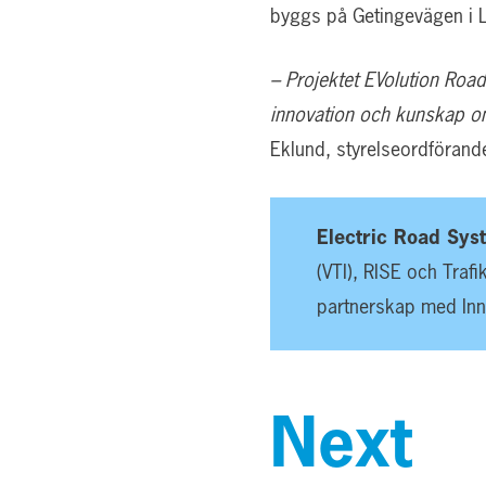
byggs på Getingevägen i L
– Projektet EVolution Roa
innovation och kunskap om
Eklund, styrelseordförand
Electric Road Sy
(VTI), RISE och Trafi
partnerskap med Inn
Next