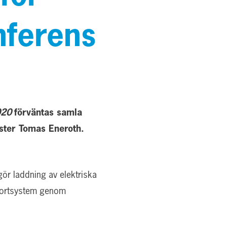
nferens
020
förväntas samla
ster Tomas Eneroth.
ör laddning av elektriska
nsportsystem genom