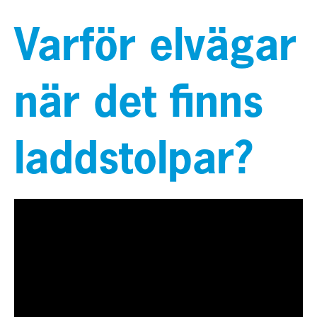
Varför elvägar
när det finns
laddstolpar?